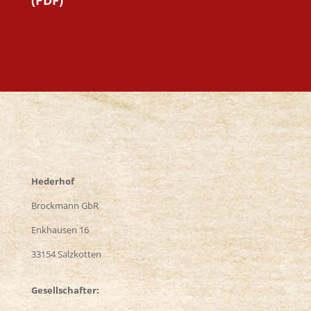
Hederhof
Brockmann GbR
Enkhausen 16
33154 Salzkotten
Gesellschafter: