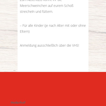
Meerschweinchen auf eurem Schoß
streicheln und füttern.
– Für alle Kinder (je nach Alter mit oder ohne
Eltern)
Anmeldung ausschließlich über die VHS!
Hederhof